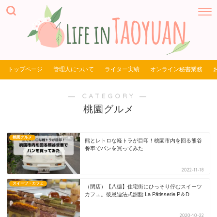
トップページ
管理人について
ライター実績
オンライン秘書業務
― CATEGORY ―
桃園グルメ
桃園グルメ
熊とレトロな軽トラが目印！桃園市内を回る熊谷
餐車でパンを買ってみた
2022-11-18
スイーツ・カフェ
（閉店）【八德】住宅街にひっそり佇むスイーツ
カフェ。彼恩迪法式甜點 La Pâtisserie P＆D
2020-10-22