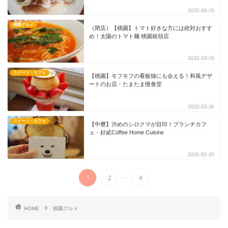
2020-06-10
桃園グルメ
（閉店）【桃園】トマト好きな方には絶対おすす
め！太陽のトマト麺 桃園統領店
2020-03-10
スイーツ・カフェ
【桃園】モフモフの看板猫にも会える！和風デザ
ートのお店・たまたま慢食堂
2020-02-26
スイーツ・カフェ
【中壢】渋めのシロクマが目印！ブランチカフ
ェ・好貳Coffee Home Cuisine
2020-02-20
...
1
2
4
HOME
桃園グルメ