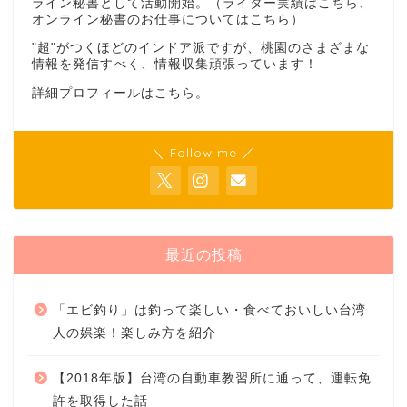
ライン秘書として活動開始。（ライター実績は
こちら
、
オンライン秘書のお仕事については
こちら
）
"超"がつくほどのインドア派ですが、桃園のさまざまな
情報を発信すべく、情報収集頑張っています！
詳細プロフィールは
こちら
。
＼ Follow me ／
最近の投稿
「エビ釣り」は釣って楽しい・食べておいしい台湾
人の娯楽！楽しみ方を紹介
【2018年版】台湾の自動車教習所に通って、運転免
許を取得した話