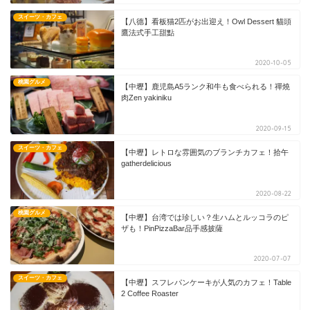
スイーツ・カフェ
【八德】看板猫2匹がお出迎え！Owl Dessert 貓頭
鷹法式手工甜點
2020-10-05
桃園グルメ
【中壢】鹿児島A5ランク和牛も食べられる！禪燒
肉Zen yakiniku
2020-09-15
スイーツ・カフェ
【中壢】レトロな雰囲気のブランチカフェ！拾午
gatherdelicious
2020-08-22
桃園グルメ
【中壢】台湾では珍しい？生ハムとルッコラのピ
ザも！PinPizzaBar品手感披薩
2020-07-07
スイーツ・カフェ
【中壢】スフレパンケーキが人気のカフェ！Table
2 Coffee Roaster