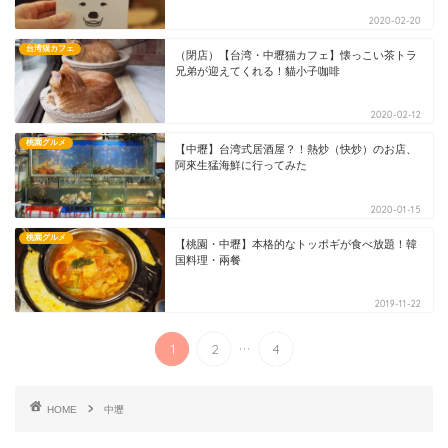
2020-02-20
台湾猫カフェ
（閉店）【台湾・中壢猫カフェ】懐っこい茶トラ
兄弟が迎えてくれる！貓小子咖啡
2020-02-12
桃園グルメ
【中壢】台湾式居酒屋？！熱炒（快炒）のお店、
阿來生猛海鮮に行ってみた
2020-01-15
桃園グルメ
【桃園・中壢】本格的なトッポギが食べ放題！韓
国料理・兩餐
2019-11-22
...
1
2
4
HOME
中壢