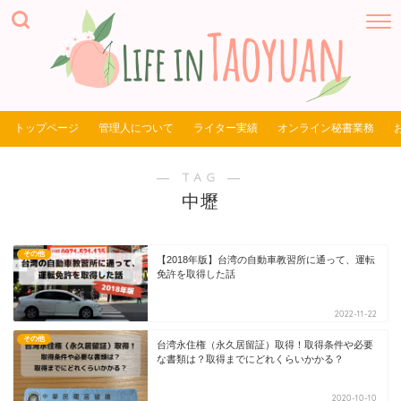
トップページ
管理人について
ライター実績
オンライン秘書業務
― TAG ―
中壢
その他
【2018年版】台湾の自動車教習所に通って、運転
免許を取得した話
2022-11-22
その他
台湾永住権（永久居留証）取得！取得条件や必要
な書類は？取得までにどれくらいかかる？
2020-10-10