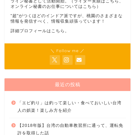
ライン秘書として活動開始。（ライター実績は
こちら
、
オンライン秘書のお仕事については
こちら
）
"超"がつくほどのインドア派ですが、桃園のさまざまな
情報を発信すべく、情報収集頑張っています！
詳細プロフィールは
こちら
。
＼ Follow me ／
最近の投稿
「エビ釣り」は釣って楽しい・食べておいしい台湾
人の娯楽！楽しみ方を紹介
【2018年版】台湾の自動車教習所に通って、運転免
許を取得した話