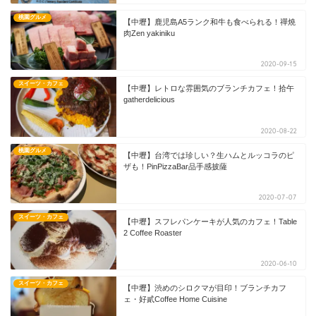
桃園グルメ
【中壢】鹿児島A5ランク和牛も食べられる！禪燒
肉Zen yakiniku
2020-09-15
スイーツ・カフェ
【中壢】レトロな雰囲気のブランチカフェ！拾午
gatherdelicious
2020-08-22
桃園グルメ
【中壢】台湾では珍しい？生ハムとルッコラのピ
ザも！PinPizzaBar品手感披薩
2020-07-07
スイーツ・カフェ
【中壢】スフレパンケーキが人気のカフェ！Table
2 Coffee Roaster
2020-06-10
スイーツ・カフェ
【中壢】渋めのシロクマが目印！ブランチカフ
ェ・好貳Coffee Home Cuisine