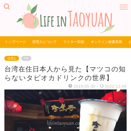
トップページ
管理人について
ライター実績
オンライン秘書業務
台湾人
PR
台湾在住日本人から見た【マツコの知
らないタピオカドリンクの世界】
2019-05-30
/
2022-12-06