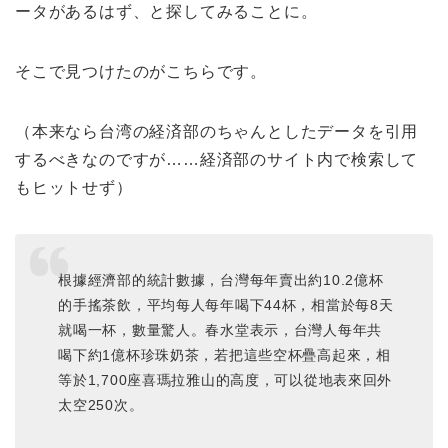
ータがあるはず、と探してみることに。
そこで見つけたのがこちらです。
（本来なら台湾の経済部のちゃんとしたデータを引用
するべきなのですが……経済部のサイト内で検索して
もヒットせず）
根據經濟部的統計數據，台灣每年賣出約10.2億杯
的手搖茶飲，平均每人每年喝下44杯，相當於每8天
就喝一杯，數量驚人。春水堂表示，台灣人每年共
喝下約1億杯珍珠奶茶，若把這些空杯疊高起來，相
等於1,700座喜瑪拉雅山的高度，可以從地表來回外
太空250次。