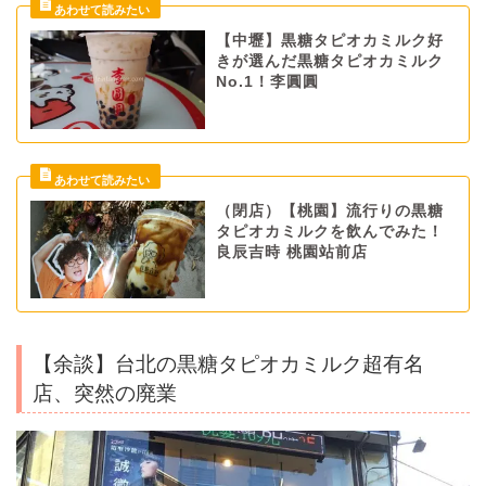
【中壢】黒糖タピオカミルク好
きが選んだ黒糖タピオカミルク
No.1！李圓圓
（閉店）【桃園】流行りの黒糖
タピオカミルクを飲んでみた！
良辰吉時 桃園站前店
【余談】台北の黒糖タピオカミルク超有名
店、突然の廃業