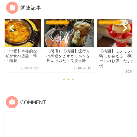
関連記事
ーツ・カフェ
スイーツ・カフェ
桃園グルメ
閉店）【桃園】流行り
【桃園】モフモフの看板
【桃園・中壢】本格
黒糖タピオカミルクを
猫にも会える！和風デザ
トッポギが食べ放題
でみた！良辰吉時 ...
ートのお店・たまたま
国料理・兩餐
慢...
2018-06-12
2019-1
2020-02-26
COMMENT