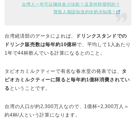
台灣人一年可以喝掉多少珍奶？這是何時發明的？
寶島人都該知道的珍奶冷知識！
台湾経済部のデータによれば、
ドリンクスタンドでの
ドリンク販売数は毎年約10億杯
で、平均して1人あたり
1年で44杯飲んでいる計算になるとのこと。
タピオカミルクティーで有名な春水堂の発表では、
タ
ピオカミルクティーに限ると毎年約1億杯消費されてい
る
ということです。
台湾の人口が約2,300万人なので、1億杯÷2,300万人＝
約4杯/人という計算になります。