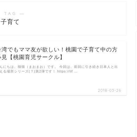
 TAG ―
子育て
台湾でもママ友が欲しい！桃園で子育て中の方
必見【桃園育児サークル】
んにちは、猫猫（まおまお）です。 今回は、前回に引き続き日本人と出
える場所シリーズ(？)第2弾です！ https://lif …
2018-03-26