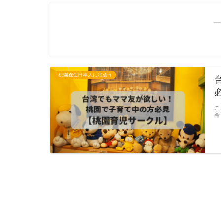
―
桃園在住日本人に出会う
こ
会